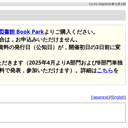
12:35:34@2026年 8月 8日
館 Book Park
よりご購入ください。
合は，お申込みいただけません。
会資料の発行日（公知日）が，開催初日の3日前に変
だきます（2025年4月よりA部門およびB部門単独
料で発表，参加いただけます）。詳細は
こちら
を
[
Japanese
]/[
English
]