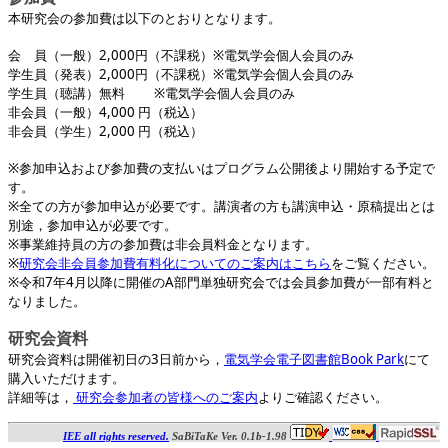
本研究会の参加費は以下のとおりとなります。
会 員（一般）2,000円（不課税）※電気学会個人会員のみ
学生員（発表）2,000円（不課税）※電気学会個人会員のみ
学生員（聴講）無料 ※電気学会個人会員のみ
非会員（一般）4,000 円（税込）
非会員（学生）2,000 円（税込）
※参加申込および参加費の支払いはプログラム公開後より開始する予定で
す。
※全ての方が参加申込が必要です。講演者の方も講演申込・原稿提出とは
別途，参加申込が必要です。
※事業維持員の方の参加費は非会員料金となります。
※
研究会非会員参加費有料化についてのご案内はこちら
をご覧ください。
※令和7年4月以降に開催のA部門単独研究会では会員参加費が一部有料と
なりました。
研究会資料
研究会資料は開催初日の3日前から，
電気学会電子図書館Book Park
にて
購入いただけます。
詳細等は，
研究会参加者の皆様へのご案内
よりご確認ください。
IEE all rights reserved.
SaBiTaKe Ver. 0.1b-1.98