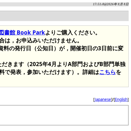
17:51:8@2026年 8月 8日
館 Book Park
よりご購入ください。
合は，お申込みいただけません。
会資料の発行日（公知日）が，開催初日の3日前に変
だきます（2025年4月よりA部門およびB部門単独
料で発表，参加いただけます）。詳細は
こちら
を
[
Japanese
]/[
English
]