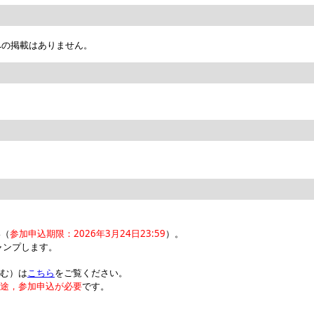
への掲載はありません。
い（
参加申込期限：2026年3月24日23:59
）。
ジャンプします。
含む）は
こちら
をご覧ください。
途，参加申込が必要
です。