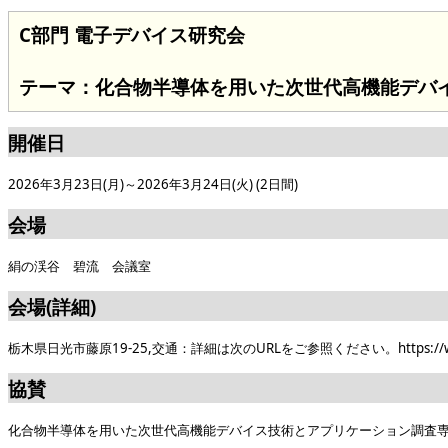
C部門 電子デバイス研究会
テーマ：化合物半導体を用いた次世代高機能デバ
開催日
2026年3月23日(月)～2026年3月24日(火) (2日間)
会場
絹の渓谷 碧流 会議室
会場(詳細)
栃木県日光市藤原19-25,交通：詳細は次のURLをご参照ください。https://www.he
協賛
化合物半導体を用いた次世代高機能デバイス技術とアプリケーション調査