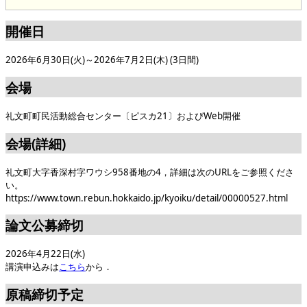
開催日
2026年6月30日(火)～2026年7月2日(木) (3日間)
会場
礼文町町民活動総合センター〔ピスカ21〕およびWeb開催
会場(詳細)
礼文町大字香深村字ワウシ958番地の4，詳細は次のURLをご参照くださ
い。
https://www.town.rebun.hokkaido.jp/kyoiku/detail/00000527.html
論文公募締切
2026年4月22日(水)
講演申込みは
こちら
から．
原稿締切予定