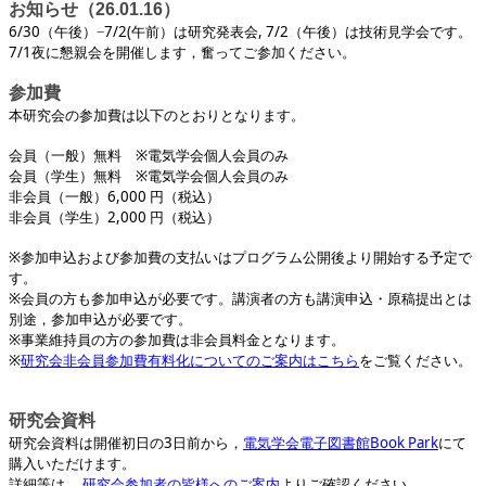
お知らせ（26.01.16）
6/30（午後）−7/2(午前）は研究発表会, 7/2（午後）は技術見学会です。
7/1夜に懇親会を開催します，奮ってご参加ください。
参加費
本研究会の参加費は以下のとおりとなります。
会員（一般）無料 ※電気学会個人会員のみ
会員（学生）無料 ※電気学会個人会員のみ
非会員（一般）6,000 円（税込）
非会員（学生）2,000 円（税込）
※参加申込および参加費の支払いはプログラム公開後より開始する予定で
す。
※会員の方も参加申込が必要です。講演者の方も講演申込・原稿提出とは
別途，参加申込が必要です。
※事業維持員の方の参加費は非会員料金となります。
※
研究会非会員参加費有料化についてのご案内はこちら
をご覧ください。
研究会資料
研究会資料は開催初日の3日前から，
電気学会電子図書館Book Park
にて
購入いただけます。
詳細等は，
研究会参加者の皆様へのご案内
よりご確認ください。