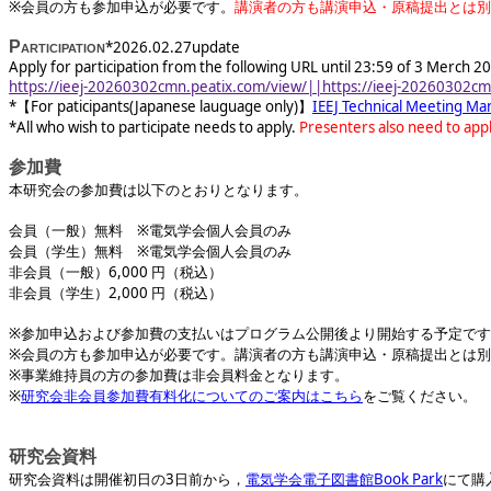
※会員の方も参加申込が必要です。
講演者の方も講演申込・原稿提出とは別
Participation
*2026.02.27update
Apply for participation from the following URL until 23:59 of 3 Merch 20
https://ieej-20260302cmn.peatix.com/view/||https://ieej-20260302cm
*【For paticipants(Japanese lauguage only)】
IEEJ Technical Meeting Ma
*All who wish to participate needs to apply.
Presenters also need to appl
参加費
本研究会の参加費は以下のとおりとなります。
会員（一般）無料 ※電気学会個人会員のみ
会員（学生）無料 ※電気学会個人会員のみ
非会員（一般）6,000 円（税込）
非会員（学生）2,000 円（税込）
※参加申込および参加費の支払いはプログラム公開後より開始する予定で
※会員の方も参加申込が必要です。講演者の方も講演申込・原稿提出とは
※事業維持員の方の参加費は非会員料金となります。
※
研究会非会員参加費有料化についてのご案内はこちら
をご覧ください。
研究会資料
研究会資料は開催初日の3日前から，
電気学会電子図書館Book Park
にて購