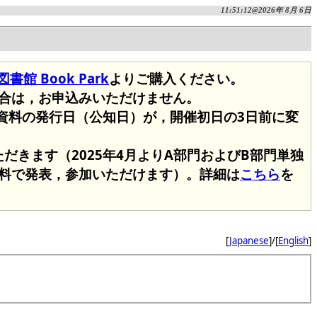
11:51:12@2026年 8月 6日
館 Book Park
よりご購入ください。
合は，お申込みいただけません。
会資料の発行日（公知日）が，開催初日の3日前に変
だきます（2025年4月よりA部門およびB部門単独
料で発表，参加いただけます）。詳細は
こちら
を
[
Japanese
]/[
English
]