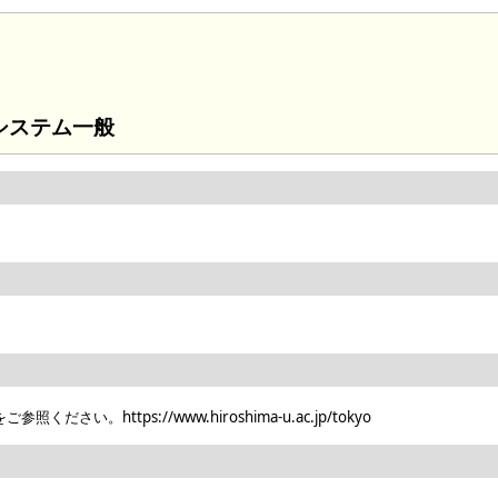
システム一般
https://www.hiroshima-u.ac.jp/tokyo