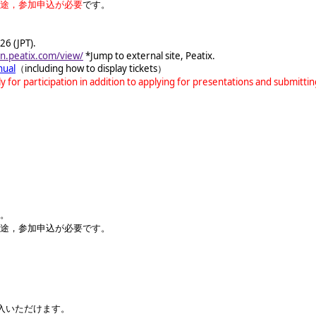
途，参加申込が必要
です。
26 (JPT).
n.peatix.com/view/
*Jump to external site, Peatix.
nual
（including how to display tickets）
y for participation in addition to applying for presentations and submitti
す。
別途，参加申込が必要です。
入いただけます。