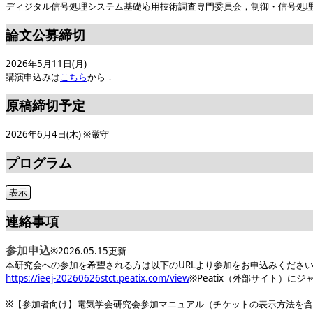
ディジタル信号処理システム基礎応用技術調査専門委員会，制御・信号処
論文公募締切
2026年5月11日(月)
講演申込みは
こちら
から．
原稿締切予定
2026年6月4日(木) ※厳守
プログラム
連絡事項
参加申込
※2026.05.15更新
本研究会への参加を希望される方は以下のURLより参加をお申込みくださ
https://ieej-20260626stct.peatix.com/view
※Peatix（外部サイト）に
※【参加者向け】電気学会研究会参加マニュアル（チケットの表示方法を