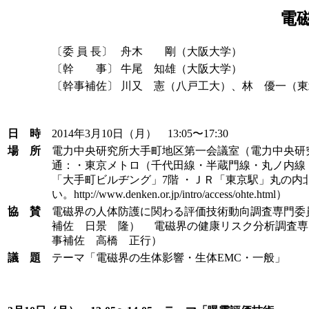
電
〔委 員 長〕
舟木 剛（大阪大学）
〔幹 事〕
牛尾 知雄（大阪大学）
〔幹事補佐〕
川又 憲（八戸工大）、林 優一（東
日 時
2014年3月10日（月） 13:05〜17:30
場 所
電力中央研究所大手町地区第一会議室（電力中央研究所大手
通：・東京メトロ（千代田線・半蔵門線・丸ノ内線
「大手町ビルヂング」7階 ・ＪＲ「東京駅」丸の内北
い。http://www.denken.or.jp/intro/access/ohte.html）
協 賛
電磁界の人体防護に関わる評価技術動向調査専門委
補佐 日景 隆） 電磁界の健康リスク分析調査専
事補佐 高橋 正行）
議 題
テーマ「電磁界の生体影響・生体EMC・一般」