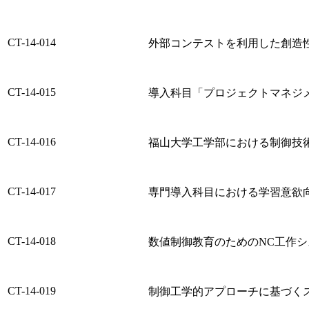
CT-14-014
外部コンテストを利用した創造
CT-14-015
導入科目「プロジェクトマネジ
CT-14-016
福山大学工学部における制御技
CT-14-017
専門導入科目における学習意欲
CT-14-018
数値制御教育のためのNC工作
CT-14-019
制御工学的アプローチに基づく