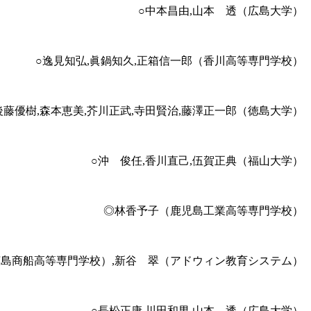
○中本昌由,山本 透（広島大学）
○逸見知弘,眞鍋知久,正箱信一郎（香川高等専門学校）
,後藤優樹,森本恵美,芥川正武,寺田賢治,藤澤正一郎（徳島大学）
○沖 俊任,香川直己,伍賀正典（福山大学）
◎林香予子（鹿児島工業高等専門学校）
島商船高等専門学校）,新谷 翠（アドウィン教育システム）
○長松正康,川田和男,山本 透（広島大学）