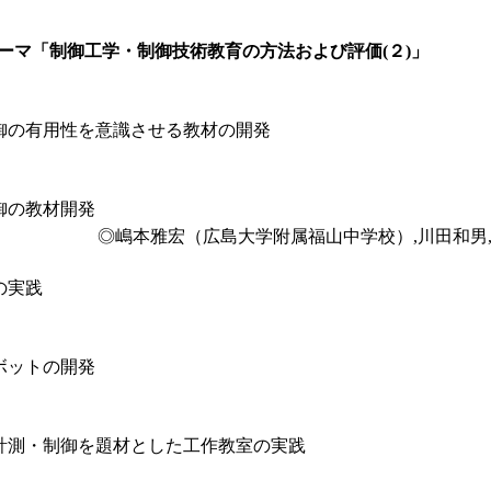
0 テーマ「制御工学・制御技術教育の方法および評価(２)」
御の有用性を意識させる教材の開発
御の教材開発
◎嶋本雅宏（広島大学附属福山中学校）,川田和男
の実践
ボットの開発
計測・制御を題材とした工作教室の実践