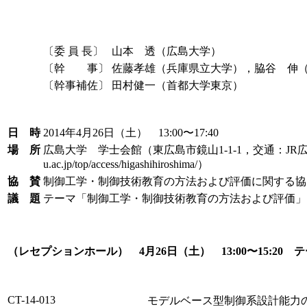
〔委 員 長〕
山本 透（広島大学）
〔幹 事〕
佐藤孝雄（兵庫県立大学），脇谷 伸
〔幹事補佐〕
田村健一（首都大学東京）
日 時
2014年4月26日（土） 13:00〜17:40
場 所
広島大学 学士会館（東広島市鏡山1-1-1，交通：JR広島
u.ac.jp/top/access/higashihiroshima/）
協 賛
制御工学・制御技術教育の方法および評価に関する協
議 題
テーマ「制御工学・制御技術教育の方法および評価」
（レセプションホール） 4月26日（土） 13:00〜15:2
CT-14-013
モデルベース型制御系設計能力