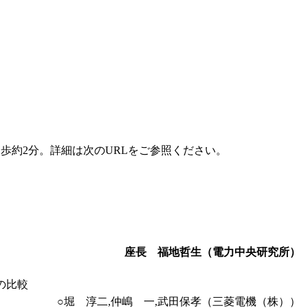
徒歩約2分。詳細は次のURLをご参照ください。
座長 福地哲生（電力中央研究所）
力の比較
○堀 淳二,仲嶋 一,武田保孝（三菱電機（株））