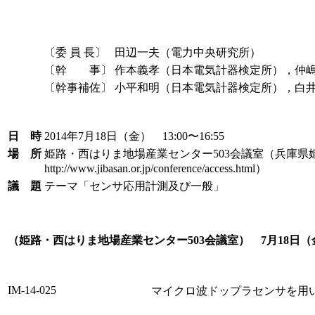
〔委 員 長〕
田辺一夫（電力中央研究所）
〔幹 事〕
作本義孝（日本電気計器検定所），仲
〔幹事補佐〕
小平和明（日本電気計器検定所），白
日 時
2014年7月18日（金） 13:00〜16:55
場 所
姫路・西はりま地場産業センター503会議室（兵庫県姫
http://www.jibasan.or.jp/conference/access.html）
議 題
テーマ「センサ応用計測及び一般」
（姫路・西はりま地場産業センター503会議室） 7月18日（金
IM-14-025
マイクロ波ドップラセンサを用いた睡眠時