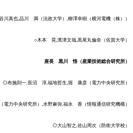
長谷川真也,品川 満（法政大学）,柳澤幸樹（横河電機（株））
○木本 晃,濱津文哉,黒尾丸倫奈（佐賀大学）
座長 黒川 悟（産業技術総合研究所）
◎布施則一,長沼 淳,福地哲生,堀 康彦（電力中央研究所）
一（電力中央研究所）,水野麻弥,福永 香（情報通信研究機構）
◎大山智之,佐山周次（防衛大学校）