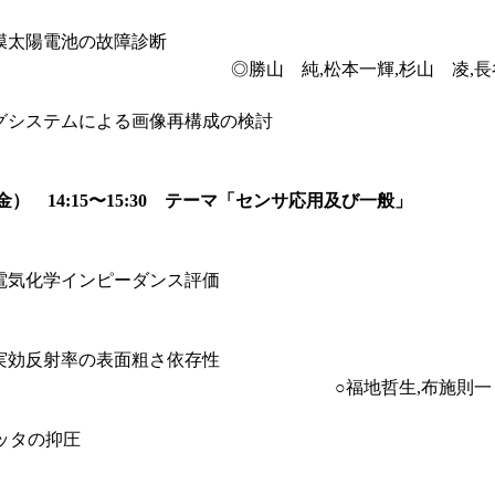
膜太陽電池の故障診断
◎勝山 純,松本一輝,杉山 凌,
グシステムによる画像再構成の検討
） 14:15〜15:30 テーマ「センサ応用及び一般」
電気化学インピーダンス評価
実効反射率の表面粗さ依存性
○福地哲生,布施則
ラッタの抑圧