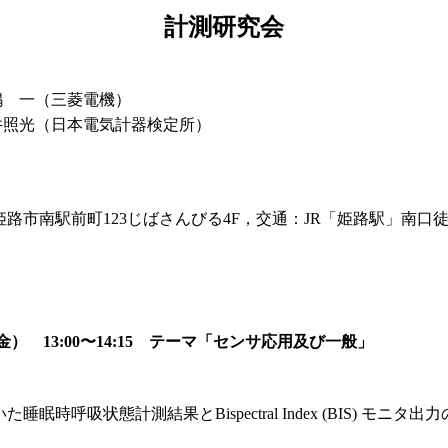
計測研究会
嶋 一（三菱電機）
井照光（日本電気計器検定所）
路市南駅前町123じばさんびる4F，交通：JR「姫路駅」南口
） 13:00〜14:15 テーマ「センサ応用及び一般」
呼吸状態計測結果とBispectral Index (BIS) モニタ出