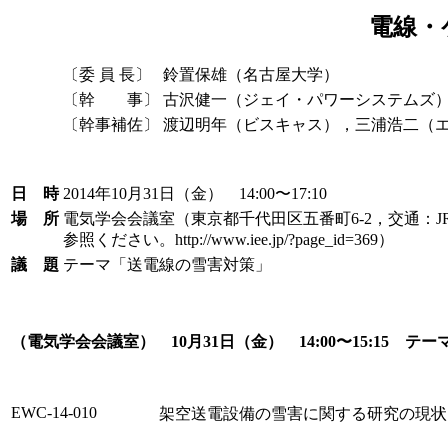
電線・
〔委 員 長〕
鈴置保雄（名古屋大学）
〔幹 事〕
古沢健一（ジェイ・パワーシステムズ
〔幹事補佐〕
渡辺明年（ビスキャス），三浦浩二（
日 時
2014年10月31日（金） 14:00〜17:10
場 所
電気学会会議室（東京都千代田区五番町6-2，交通：J
参照ください。http://www.iee.jp/?page_id=369）
議 題
テーマ「送電線の雪害対策」
（電気学会会議室） 10月31日（金） 14:00〜15:15 
EWC-14-010
架空送電設備の雪害に関する研究の現状