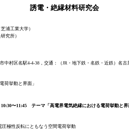
誘電・絶縁材料研究会
（芝浦工業大学）
央研究所）
中村区名駅4-4-38，交通：（JR・地下鉄・名鉄・近鉄）名
電荷挙動と界面」
0:30〜11:45 テーマ「高電界電気絶縁における電荷挙動と
電圧極性反転にともなう空間電荷挙動