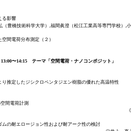
える影響
朋弘（豊橋技術科学大学）,福間眞澄（松江工業高等専門学校）,
た空間電荷分布測定（２）
3:00〜14:15 テーマ「空間電荷・ナノコンポジット」
より推定したジシクロペンタジエン樹脂の優れた高温特性
の空間電荷計測
ゴムの耐エロージョン性および耐アーク性の検討