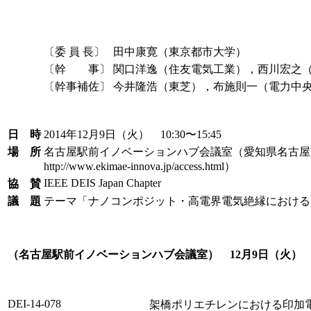
〔委 員 長〕
田中康寛（東京都市大学）
〔幹 事〕
関口洋逸（住友電気工業），西川宏之
〔幹事補佐〕
今井隆浩（東芝），布施則一（電力中
日 時
2014年12月9日（火） 10:30〜15:45
場 所
名古屋駅前イノベーションハブ会議室（愛知県名古屋市
http://www.ekimae-innova.jp/access.html）
IEEE DEIS Japan Chapter
協 賛
議 題
テーマ「ナノコンポジット・高電界電気絶縁における
（名古屋駅前イノベーションハブ会議室） 12月9日（火） 1
DEI-14-078
架橋ポリエチレンにおける印加