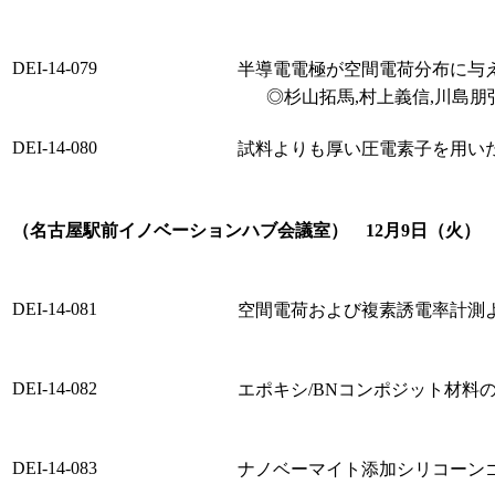
DEI-14-079
半導電電極が空間電荷分布に与
◎杉山拓馬,村上義信,川島
DEI-14-080
試料よりも厚い圧電素子を用い
（名古屋駅前イノベーションハブ会議室） 12月9日（火） 1
DEI-14-081
空間電荷および複素誘電率計測
DEI-14-082
エポキシ/BNコンポジット材料
DEI-14-083
ナノベーマイト添加シリコーン