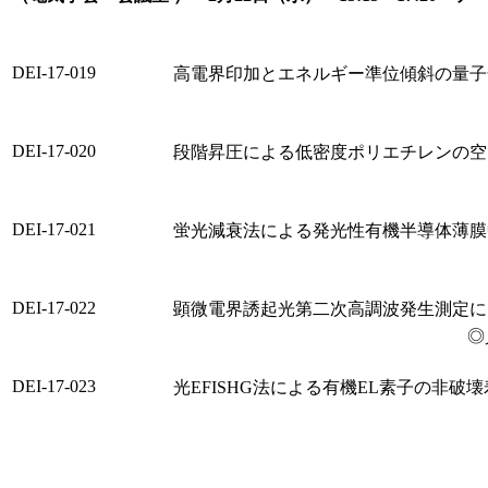
DEI-17-019
高電界印加とエネルギー準位傾斜の量子
DEI-17-020
段階昇圧による低密度ポリエチレンの空
DEI-17-021
蛍光減衰法による発光性有機半導体薄膜
DEI-17-022
顕微電界誘起光第二次高調波発生測定に
◎
DEI-17-023
光EFISHG法による有機EL素子の非破