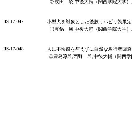
◎次田 凌,中後大輔（関西学院大学）
IIS-17-047
小型犬を対象とした後肢リハビリ効果定
◎真鍋 勝,中後大輔（関西学院大学）
IIS-17-048
人に不快感を与えずに自然な歩行者回避
◎豊島淳希,西野 希,中後大輔（関西学