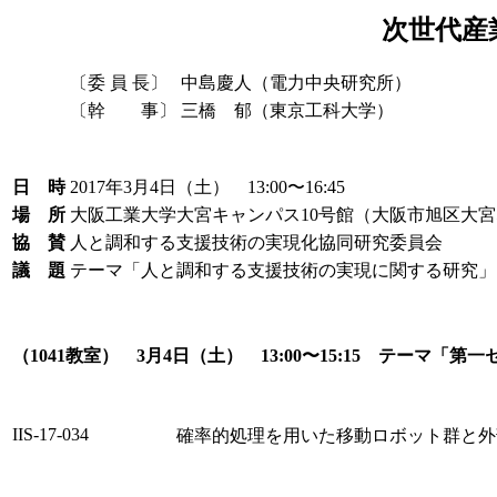
次世代産
〔委 員 長〕
中島慶人（電力中央研究所）
〔幹 事〕
三橋 郁（東京工科大学）
日 時
2017年3月4日（土） 13:00〜16:45
場 所
大阪工業大学大宮キャンパス10号館（大阪市旭区大宮5-
協 賛
人と調和する支援技術の実現化協同研究委員会
議 題
テーマ「人と調和する支援技術の実現に関する研究」
（1041教室） 3月4日（土） 13:00〜15:15 テーマ「第
IIS-17-034
確率的処理を用いた移動ロボット群と外