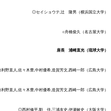
◎セイショウテ,辻 隆男（横浜国立大学）
○舟橋俊久（名古屋大学）
座長 浦崎直光（琉球大学）
餘利野直人,佐々木豊,中村優希,造賀芳文,西崎一郎（広島大学）
餘利野直人,佐々木豊,中村優希,造賀芳文,西崎一郎（広島大学）
◎西村修平,劉 佳,三浦友史,伊瀬敏史（大阪大学）