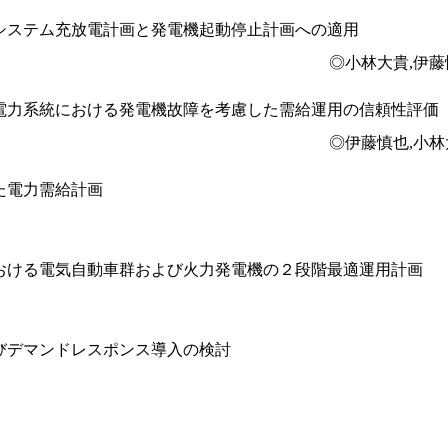
システム充放電計画と発電機起動停止計画への適用
◎小林大貴,伊
電力系統における発電機故障を考慮した需給運用の信頼性評価
◎伊藤慎也,小
た電力需給計画
おける電気自動車群および火力発電機の２段階最適運用計画
びデマンドレスポンス導入の検討