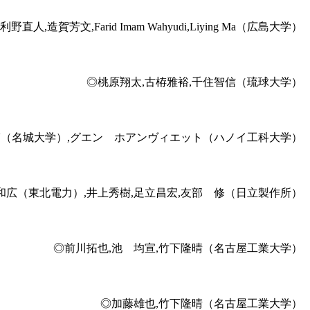
造賀芳文,Farid Imam Wahyudi,Liying Ma（広島大学）
◎桃原翔太,古栫雅裕,千住智信（琉球大学）
輔（名城大学）,グエン ホアンヴィエット（ハノイ工科大学）
和広（東北電力）,井上秀樹,足立昌宏,友部 修（日立製作所）
◎前川拓也,池 均宣,竹下隆晴（名古屋工業大学）
◎加藤雄也,竹下隆晴（名古屋工業大学）