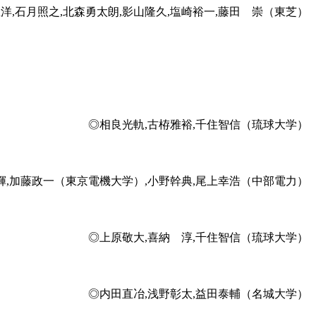
洋,石月照之,北森勇太朗,影山隆久,塩崎裕一,藤田 崇（東芝）
◎相良光軌,古栫雅裕,千住智信（琉球大学）
輝,加藤政一（東京電機大学）,小野幹典,尾上幸浩（中部電力）
◎上原敬大,喜納 淳,千住智信（琉球大学）
◎内田直冶,浅野彰太,益田泰輔（名城大学）