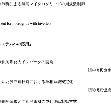
タ制御による離島マイクログリッドの周波数制御
ent for microgrids with inverters
力システムへの応用」
擬似同期化力インバータの開発
◎関崎真也,
用いた独立運転時における単相系統安定化
◎関崎真也,
同期発電機と同期発電機の並列運転制御方式