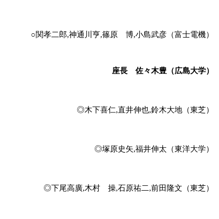
○関孝二郎,神通川亨,篠原 博,小島武彦（富士電機）
座長 佐々木豊（広島大学）
◎木下喜仁,直井伸也,鈴木大地（東芝）
◎塚原史矢,福井伸太（東洋大学）
◎下尾高廣,木村 操,石原祐二,前田隆文（東芝）