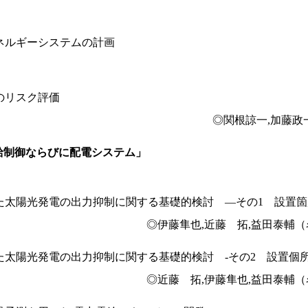
ネルギーシステムの計画
のリスク評価
◎関根諒一,加藤政
「需給制御ならびに配電システム」
た太陽光発電の出力抑制に関する基礎的検討 ―その1 設置
◎伊藤隼也,近藤 拓,益田泰輔
太陽光発電の出力抑制に関する基礎的検討 -その2 設置個
◎近藤 拓,伊藤隼也,益田泰輔