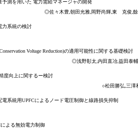
量予測を用いた 電力需給マネージャの開発
◎佐々木豊,朝田光雅,岡野尚輝,東 克俊,餘利野直人,
電力系統の検討
rvation Voltage Reduction)の適用可能性に関する基礎検討
◎浅野彰太,内田直冶,益田泰
定精度向上に関するー検討
○松田勝弘,三澤
電系統用UPFCによるノード電圧制御と線路損失抑制
OMによる無効電力制御