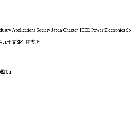
stry Applications Society Japan Chapter, IEEE Power Electronics Soci
学会九州支部沖縄支所
給運用」