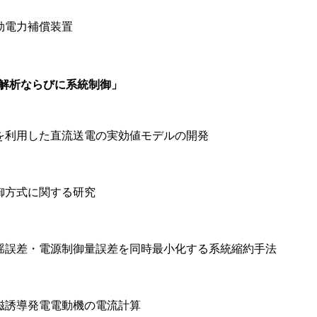
効電力補償装置
系統解析ならびに系統制御」
を利用した直流送電の実効値モデルの開発
御方式に関する研究
揺誤差・電源制御量誤差を同時最小化する系統縮約手法
磁誘導発電電動機の電流計算