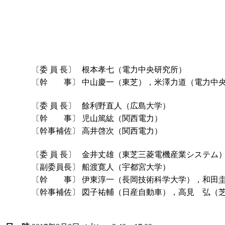
〔委 員 長〕
根本孝七（電力中央研究所）
〔幹 事〕
中山慶一（東芝），米澤力道（電力中
〔委 員 長〕
餘利野直人（広島大学）
〔幹 事〕
児山篤紘（関西電力）
〔幹事補佐〕
高井啓次（関西電力）
〔委 員 長〕
金井丈雄（東芝三菱電機産業システム
〔副委員長〕
船渡寛人（宇都宮大学）
〔幹 事〕
伊東淳一（長岡技術科学大学），和田
〔幹事補佐〕
図子祐輔（日産自動車），高見 弘（