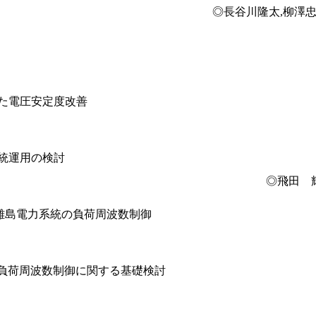
◎長谷川隆太,柳澤忠
た電圧安定度改善
統運用の検討
◎飛田 
離島電力系統の負荷周波数制御
 負荷周波数制御に関する基礎検討