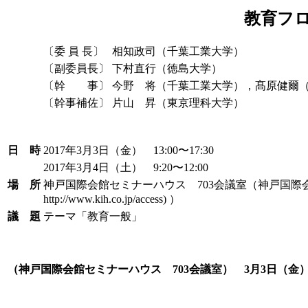
教育フ
〔委 員 長〕
相知政司（千葉工業大学）
〔副委員長〕
下村直行（徳島大学）
〔幹 事〕
今野 将（千葉工業大学），髙原健爾
〔幹事補佐〕
片山 昇（東京理科大学）
日 時
2017年3月3日（金） 13:00〜17:30
2017年3月4日（土） 9:20〜12:00
場 所
神戸国際会館セミナーハウス 703会議室（神戸国際会
http://www.kih.co.jp/access) ）
議 題
テーマ「教育一般」
（神戸国際会館セミナーハウス 703会議室） 3月3日（金） 1