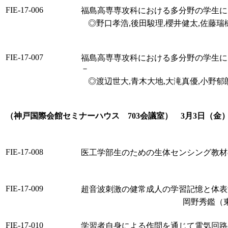
FIE-17-006
福島高専専攻科における多分野の学生に
◎野口孝浩,後田駿理,櫻井健太,佐藤瑞
FIE-17-007
福島高専専攻科における多分野の学生に
－
◎渡辺世大,青木大地,大滝真優,小野郁
（神戸国際会館セミナーハウス 703会議室） 3月3日（金） 1
FIE-17-008
医工学部生のための生体センシング教材
FIE-17-009
超音波刺激の健常成人の学習記憶と体表
岡野秀鑑（
FIE-17-010
学習者自身による作問を通じて電気回路の基