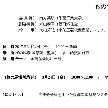
もの
〔委 員 長〕
南方英明（千葉工業大学）
〔副委員長〕
米山泰章（新日鐡住金）
〔幹 事〕
大柏芳弘（東芝三菱電機産業システム
日 時
2017年3月24日（金） 10:00〜15:00
場 所
桜の馬場 城彩苑（熊本） 多目的交流施設
議 題
テーマ「金属産業応用一般」
（桜の馬場 城彩苑） 3月24日（金） 10:00〜12:00 
MZK-17-001
主成分分析を用いた設備異常監視システ