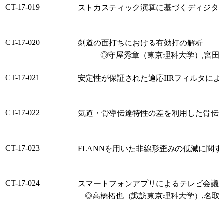
CT-17-019
ストカスティック演算に基づくディジタ
CT-17-020
剣道の面打ちにおける有効打の解析
◎守屋秀章（東京理科大学）,宮
CT-17-021
安定性が保証された適応IIRフィルタに
CT-17-022
気道・骨導伝達特性の差を利用した骨伝
CT-17-023
FLANNを用いた非線形歪みの低減に関
CT-17-024
スマートフォンアプリによるテレビ会議
◎高橋拓也（諏訪東京理科大学）,名