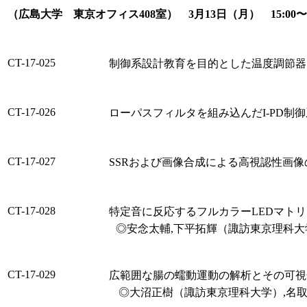
（広島大学 東京オフィス408室） 3月13日（月） 15:00
CT-17-025
制御系設計教育を目的とした温度調節器
CT-17-026
ローパスフィルタを組み込んだ I-PD制
CT-17-027
SSRおよび画像合成による高視認性画像
CT-17-028
特定音に反応するフルカラーLEDマト
◎安念太輔,下平拓輝（諏訪東京理科大
CT-17-029
広範囲な腸の蠕動運動の解析とその可視
◎大沼正樹（諏訪東京理科大学）,名