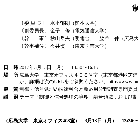
〔委 員 長〕
水本郁朗（熊本大学）
〔副委員長〕
金子 修（電気通信大学）
〔幹 事〕
秋山岳夫（明電舎），脇谷 伸（広島
〔幹事補佐〕
今井慎一（東京学芸大学）
日 時
2017年3月13日（月） 13:30〜16:15
場 所
広島大学 東京オフィス４０８号室（東京都港区芝浦3-
か。詳細は次のURLをご参照ください。https://www.hiroshima-
協 賛
制御・信号処理の技術融合と新応用分野調査専門委員
議 題
テーマ「制御と信号処理の境界・融合領域，および制
（広島大学 東京オフィス408室） 3月13日（月） 13:30