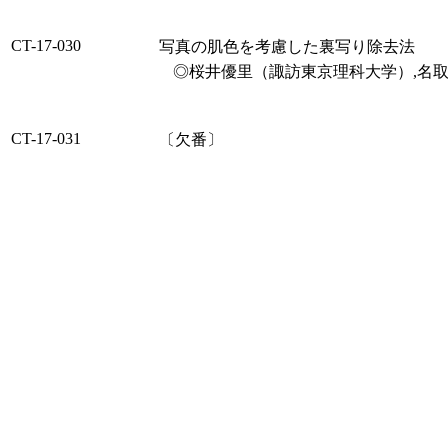
CT-17-030
写真の肌色を考慮した裏写り除去法
◎桜井優里（諏訪東京理科大学）,名
CT-17-031
〔欠番〕