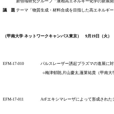
新領域研究グループ「液相高エネルギー化学の新展開
議 題
テーマ「物質生成・材料合成を目指した高エネルギー
（甲南大学 ネットワークキャンパス東京） 9月19日（火） 13
EFM-17-010
パルスレーザー誘起プラズマの進展に対
○梅津郁朗,片山慶太,蓬莱祐貴（甲南大
EFM-17-011
ArFエキシマレーザによって形成され