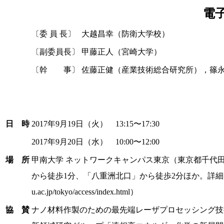
電
〔委 員 長〕
大越昌幸（防衛大学校）
〔副委員長〕
甲藤正人（宮崎大学）
〔幹 事〕
佐藤正健（産業技術総合研究所），篠
日 時
2017年9月19日（火） 13:15〜17:30
2017年9月20日（水） 10:00〜12:00
場 所
甲南大学 ネットワークキャンパス東京（東京都千代田区
から徒歩1分、「八重洲北口」から徒歩2分ほか。詳細は次のUR
u.ac.jp/tokyo/access/index.html）
協 賛
ナノ材料作製のための最先端レーザプロセッシング技