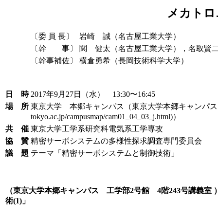
メカトロ
〔委 員 長〕
岩崎 誠（名古屋工業大学）
〔幹 事〕
関 健太（名古屋工業大学），名取賢
〔幹事補佐〕
横倉勇希（長岡技術科学大学）
日 時
2017年9月27日（水） 13:30〜16:45
場 所
東京大学 本郷キャンパス（東京大学本郷キャンパス 工学部2号
tokyo.ac.jp/campusmap/cam01_04_03_j.html)）
共 催
東京大学工学系研究科電気系工学専攻
協 賛
精密サーボシステムの多様性探求調査専門委員会
議 題
テーマ「精密サーボシステムと制御技術」
（東京大学本郷キャンパス 工学部2号館 4階243号講義室 ）
術(1)」