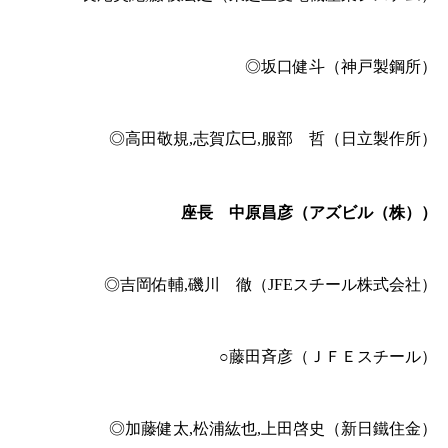
◎坂口健斗（神戸製鋼所）
◎高田敬規,志賀広巳,服部 哲（日立製作所）
座長 中原昌彦（アズビル（株））
◎吉岡佑輔,磯川 徹（JFEスチール株式会社）
○藤田斉彦（ＪＦＥスチール）
◎加藤健太,松浦紘也,上田啓史（新日鐵住金）