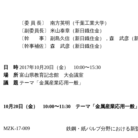
〔委 員 長〕
南方英明（千葉工業大学）
〔副委員長〕
米山泰章（新日鐡住金）
〔幹 事〕
副島久信（新日鐡住金），森 武彦（
〔幹事補佐〕
森 武彦（新日鐡住金）
日 時
2017年10月20日（金） 10:00〜15:30
場 所
富山県教育記念館 大会議室
議 題
テーマ「金属産業応用一般」
10月20日（金） 10:00〜11:30 テーマ「金属産業応用一般
MZK-17-009
鉄鋼・紙パルプ分野における新