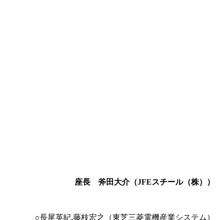
座長 斧田大介（JFEスチール（株））
○長尾英紀,藤枝宏之（東芝三菱電機産業システム）