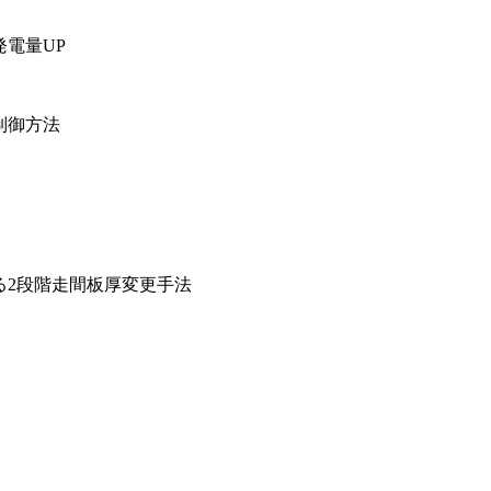
電量UP
制御方法
」
る2段階走間板厚変更手法