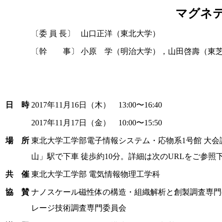
マグネ
〔委 員 長〕
山口正洋（東北大学）
〔幹 事〕
小原 学（明治大学），山田啓壽（東
日 時
2017年11月16日（木） 13:00〜16:40
2017年11月17日（金） 10:00〜15:50
場 所
東北大学工学部電子情報システム・応物系1号館 大会議
山」駅で下車 徒歩約10分。詳細は次のURLをご参照下さい。http://ww
共 催
東北大学工学部 電気情報物理工学科
協 賛
ナノスケール磁性体の構造・組織解析と創製調査専門
レージ技術調査専門委員会