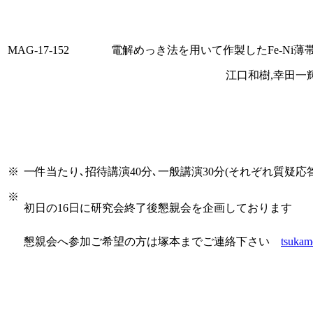
MAG-17-152
電解めっき法を用いて作製したFe-Ni
江口和樹,幸田一
※
一件当たり､招待講演40分､一般講演30分(それぞれ質疑応答
※
初日の16日に研究会終了後懇親会を企画しております
懇親会へ参加ご希望の方は塚本までご連絡下さい
tsukam