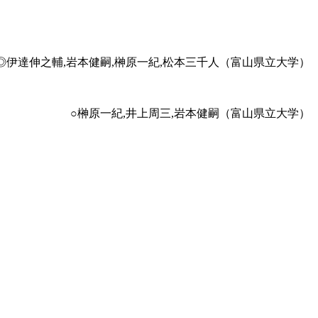
◎伊達伸之輔,岩本健嗣,榊原一紀,松本三千人（富山県立大学）
○榊原一紀,井上周三,岩本健嗣（富山県立大学）