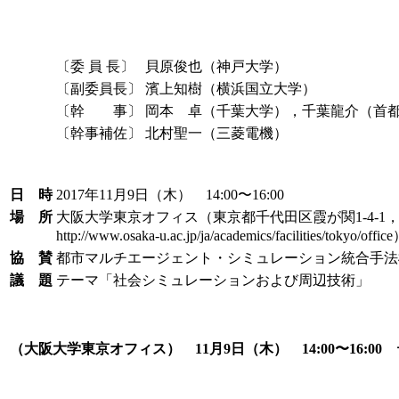
〔委 員 長〕
貝原俊也（神戸大学）
〔副委員長〕
濱上知樹（横浜国立大学）
〔幹 事〕
岡本 卓（千葉大学），千葉龍介（首
〔幹事補佐〕
北村聖一（三菱電機）
日 時
2017年11月9日（木） 14:00〜16:00
場 所
大阪大学東京オフィス（東京都千代田区霞が関1-4-
http://www.osaka-u.ac.jp/ja/academics/facilities/tokyo/offic
協 賛
都市マルチエージェント・シミュレーション統合手法
議 題
テーマ「社会シミュレーションおよび周辺技術」
（大阪大学東京オフィス） 11月9日（木） 14:00〜16: