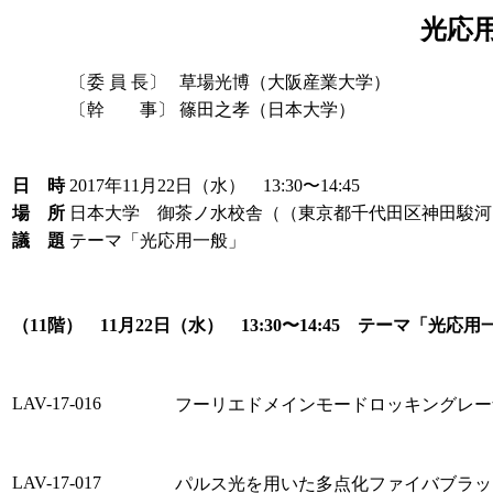
光応
〔委 員 長〕
草場光博（大阪産業大学）
〔幹 事〕
篠田之孝（日本大学）
日 時
2017年11月22日（水） 13:30〜14:45
場 所
日本大学 御茶ノ水校舎（（東京都千代田区神田駿河台
議 題
テーマ「光応用一般」
（11階） 11月22日（水） 13:30〜14:45 テーマ「光応用
LAV-17-016
フーリエドメインモードロッキングレー
LAV-17-017
パルス光を用いた多点化ファイバブラッ