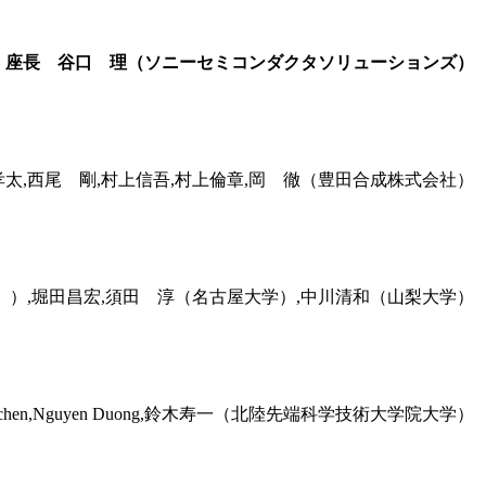
座長 谷口 理（ソニーセミコンダクタソリューションズ）
西孝太,西尾 剛,村上信吾,村上倫章,岡 徹（豊田合成株式会社）
株））,堀田昌宏,須田 淳（名古屋大学）,中川清和（山梨大学）
uchen,Nguyen Duong,鈴木寿一（北陸先端科学技術大学院大学）