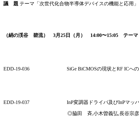
議 題
テーマ「次世代化合物半導体デバイスの機能と応用」
（絹の渓谷 碧流） 3月25日（月） 14:00〜15:05 テ
EDD-19-036
SiGe BiCMOSの現状とRF ICへ
EDD-19-037
InP変調器ドライバ及びInP
◎脇田 斉,小木曽義弘,長谷宗彦