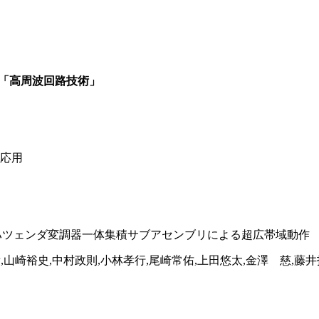
ーマ「高周波回路技術」
の応用
マッハツェンダ変調器一体集積サブアセンブリによる超広帯域動作
,山崎裕史,中村政則,小林孝行,尾崎常佑,上田悠太,金澤 慈,藤井