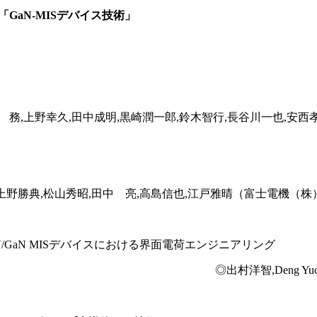
「GaN-MISデバイス技術」
 務,上野幸久,田中成明,黒崎潤一郎,鈴木智行,長谷川一也,安
上野勝典,松山秀昭,田中 亮,高島信也,江戸雅晴（富士電機（
N/GaN MISデバイスにおける界面電荷エンジニアリング
◎出村洋智,Deng Y