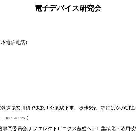
電子デバイス研究会
日本電信電話）
東武鉄道鬼怒川線で鬼怒川公園駅下車、徒歩5分。詳細は次のUR
ry_name=access）
調査専門委員会,ナノエレクトロニクス基盤ヘテロ集積化・応用