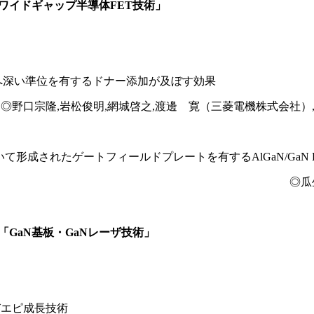
マ「ワイドギャップ半導体FET技術」
ル特性へ深い準位を有するドナー添加が及ぼす効果
◎野口宗隆,岩松俊明,網城啓之,渡邊 寛（三菱電機株式会社
形成されたゲートフィールドプレートを有するAlGaN/GaN 
◎瓜
マ「GaN基板・GaNレーザ技術」
びエピ成長技術