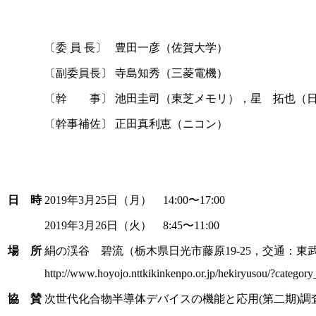
〔委 員 長〕
豊田一彦（佐賀大学）
〔副委員長〕
寺島知秀（三菱電機）
〔幹 事〕
池田圭司（東芝メモリ），星 拓也（
〔幹事補佐〕
正田真利恵（ニコン）
日 時
2019年3月25日（月） 14:00〜17:00
2019年3月26日（火） 8:45〜11:00
場 所
絹の渓谷 碧流（栃木県日光市藤原19-25，交通：
http://www.hoyojo.nttkikinkenpo.or.jp/hekiryusou/?catego
協 賛
次世代化合物半導体デバイスの機能と応用(第二期)