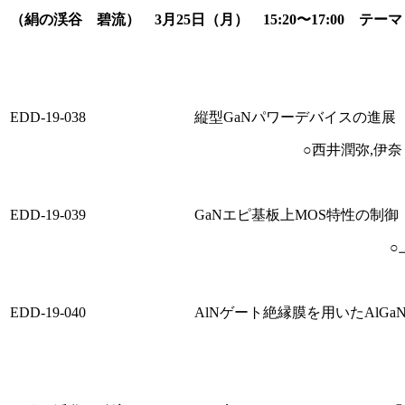
（絹の渓谷 碧流） 3月25日（月） 15:20〜17:00 テーマ
EDD-19-038
縦型GaNパワーデバイスの進展
○西井潤弥,伊奈
EDD-19-039
GaNエピ基板上MOS特性の制御
○
EDD-19-040
AlNゲート絶縁膜を用いたAlGa