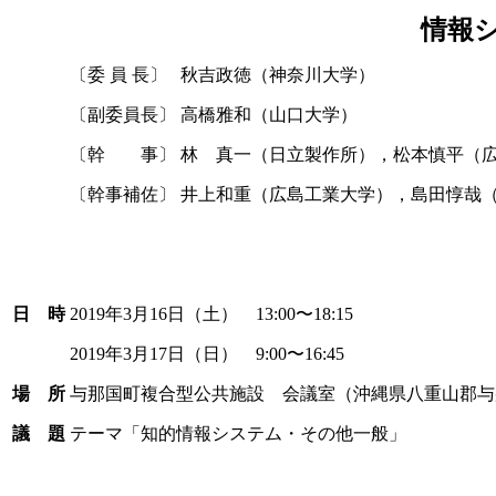
情報
〔委 員 長〕
秋吉政徳（神奈川大学）
〔副委員長〕
高橋雅和（山口大学）
〔幹 事〕
林 真一（日立製作所），松本慎平（
〔幹事補佐〕
井上和重（広島工業大学），島田惇哉
日 時
2019年3月16日（土） 13:00〜18:15
2019年3月17日（日） 9:00〜16:45
場 所
与那国町複合型公共施設 会議室（沖縄県八重山郡与那国
議 題
テーマ「知的情報システム・その他一般」