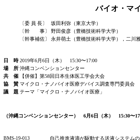
バイオ・マ
〔委 員 長〕
坂田利弥（東京大学）
〔幹 事〕
野田俊彦（豊橋技術科学大学）
〔幹事補佐〕
永井萌土（豊橋技術科学大学），二川
日 時
2019年6月6日（木） 15:30〜17:00
場 所
沖縄コンベンションセンター
共 催
【併催】第58回日本生体医工学会大会
協 賛
マイクロ・ナノバイオ医療デバイス調査専門委員会
議 題
テーマ「マイクロ・ナノバイオ医療」
（沖縄コンベンションセンター） 6月6日（木） 15:30〜1
BMS-19-013
自己推進液滴が駆動する送液システムの