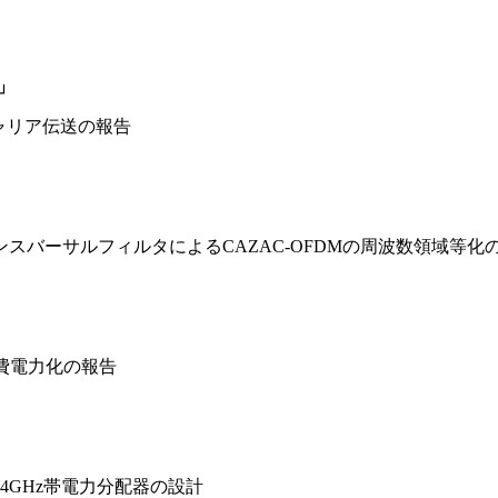
ン」
ャリア伝送の報告
ンスバーサルフィルタによるCAZAC-OFDMの周波数領域等化
費電力化の報告
2.4GHz帯電力分配器の設計