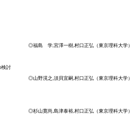
◎福島 学,宮澤一樹,村口正弘（東京理科大学）
の検討
◎山野滉之,須貝宜嗣,村口正弘（東京理科大学）
◎杉山寛尚,島津泰裕,村口正弘（東京理科大学）