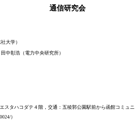
通信研究会
志社大学）
，田中彰浩（電力中央研究所）
エスタハコダテ４階，交通：五稜郭公園駅前から函館コミュニテ
500024/）