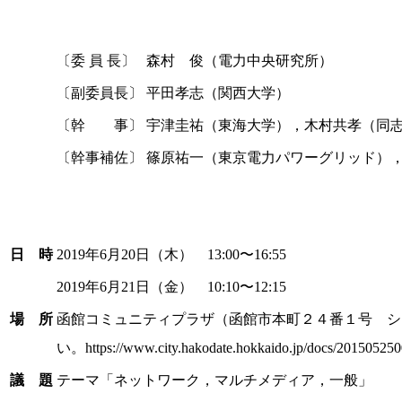
〔委 員 長〕
森村 俊（電力中央研究所）
〔副委員長〕
平田孝志（関西大学）
〔幹 事〕
宇津圭祐（東海大学），木村共孝（同
〔幹事補佐〕
篠原祐一（東京電力パワーグリッド）
日 時
2019年6月20日（木） 13:00〜16:55
2019年6月21日（金） 10:10〜12:15
場 所
函館コミュニティプラザ（函館市本町２４番１号 シ
い。https://www.city.hakodate.hokkaido.jp/docs/2015052
議 題
テーマ「ネットワーク，マルチメディア，一般」