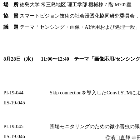
場 所
徳島大学 常三島地区 理工学部 機械棟７階 M705室
協 賛
スマートビジョン技術の社会浸透化協同研究委員会，
議 題
テーマ「センシング・画像・AI活用および処理一般」
8月28日（水） 11:00〜12:40 テーマ「画像応用/センシン
PI-19-044
Skip connectionを導入したConvL
IIS-19-045
PI-19-045
圃場モニタリングのための微小害虫の識
IIS-19-046
◎濱口直輝,寺