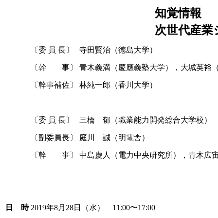
知覚情報
次世代産業
〔委 員 長〕
寺田賢治（徳島大学）
〔幹 事〕
青木義満（慶應義塾大学），大城英裕
〔幹事補佐〕
林純一郎（香川大学）
〔委 員 長〕
三橋 郁（職業能力開発総合大学校
〔副委員長〕
庭川 誠（明電舎）
〔幹 事〕
中島慶人（電力中央研究所），青木広
日 時
2019年8月28日（水） 11:00〜17:00