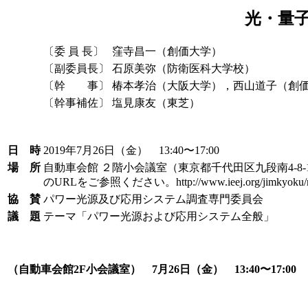
光・量
〔委 員 長〕
窪寺昌一（創価大学）
〔副委員長〕
石原美弥（防衛医科大学校）
〔幹 事〕
椿本孝治（大阪大学），西山道子（創
〔幹事補佐〕
塩見康友（東芝）
日 時
2019年7月26日（金） 13:40〜17:00
場 所
自動車会館 ２階小会議室（東京都千代田区九段南4-8
のURLをご参照ください。http://www.ieej.org/jimkyoku/mee
協 賛
パワー光源及び応用システム調査専門委員会
議 題
テーマ「パワー光源および応用システム全般」
（自動車会館2F小会議室） 7月26日（金） 13:40〜17:00