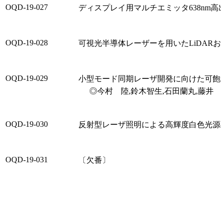
OQD-19-027
ディスプレイ用マルチエミッタ638nm
OQD-19-028
可視光半導体レーザーを用いたLiDAR
OQD-19-029
小型モード同期レーザ開発に向けた可飽
◎今村 陸,鈴木智生,石田蘭丸,藤
OQD-19-030
反射型レーザ照明による高輝度白色光源
OQD-19-031
〔欠番〕