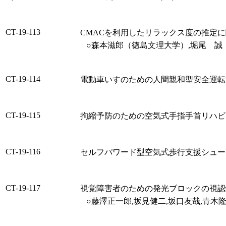
CT-19-113
CMACを利用したリラックス度の推定
○森本滋郎（徳島文理大学）,堀尾 誠
CT-19-114
電動車いすのための人間親和型安全運転
CT-19-115
拘縮予防のための空気式手指手首リハビ
CT-19-116
セルフパワード型空気式歩行支援シュー
CT-19-117
視覚障害者のための発光ブロックの視認
○藤澤正一郎,坂見健二,坂口友哉,青木