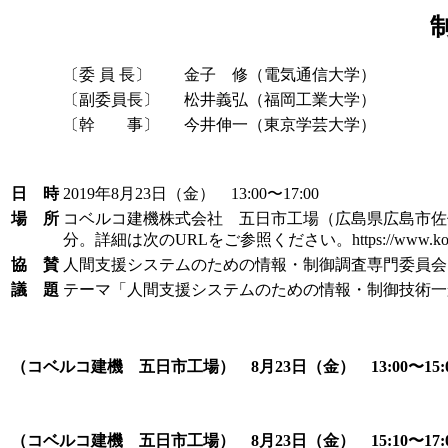
〔委 員 長〕
金子 修（電気通信大学）
〔副委員長〕
松井義弘（福岡工業大学）
〔幹 事〕
今井伸一（東京学芸大学）
日 時
2019年8月23日（金） 13:00〜17:00
場 所
コベルコ建機株式会社 五日市工場（広島県広島市佐伯区
分。詳細は次のURLをご参照ください。https://www.kobelcocm-glo
協 賛
人間支援システムのための情報・制御調査専門委員会
議 題
テーマ「人間支援システムのための情報・制御技術一
（コベルコ建機 五日市工場） 8月23日（金） 13:00〜1
（コベルコ建機 五日市工場） 8月23日（金） 15:10〜