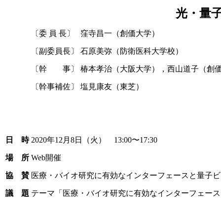
光・量
〔委 員 長〕
窪寺昌一（創価大学）
〔副委員長〕
石原美弥（防衛医科大学校）
〔幹 事〕
椿本孝治（大阪大学），西山道子（創
〔幹事補佐〕
塩見康友（東芝）
日 時
2020年12月8日（火） 13:00〜17:30
場 所
Web開催
協 賛
医療・バイオ研究に有効なインターフェースと量子ビ
議 題
テーマ「医療・バイオ研究に有効なインターフェース