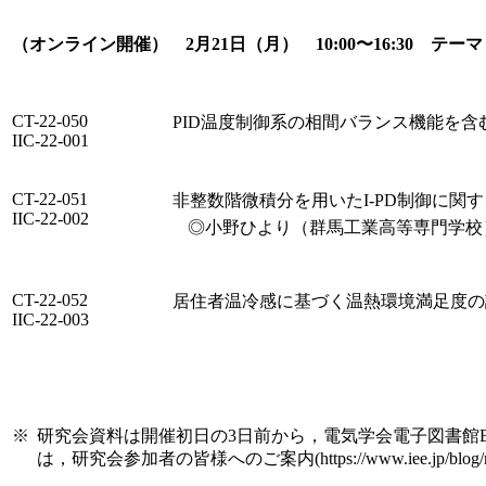
（オンライン開催） 2月21日（月） 10:00〜16:30 テーマ「
CT-22-050
PID温度制御系の相間バランス機能を含
IIC-22-001
CT-22-051
非整数階微積分を用いたI-PD制御に関
IIC-22-002
◎小野ひより（群馬工業高等専門学校
CT-22-052
居住者温冷感に基づく温熱環境満足度の
IIC-22-003
※
研究会資料は開催初日の3日前から，電気学会電子図書館Book Park(h
は，研究会参加者の皆様へのご案内(https://www.iee.jp/blog/not