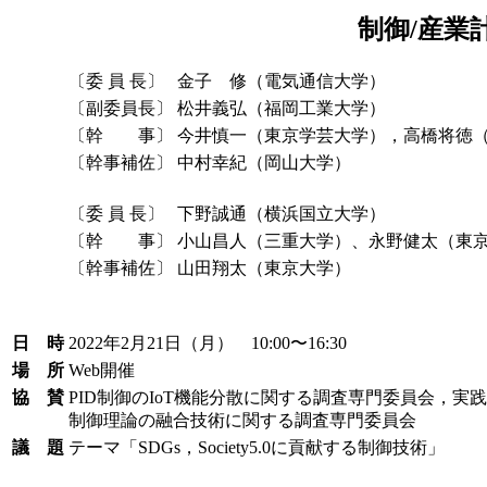
制御/産業
〔委 員 長〕
金子 修（電気通信大学）
〔副委員長〕
松井義弘（福岡工業大学）
〔幹 事〕
今井慎一（東京学芸大学），高橋将徳
〔幹事補佐〕
中村幸紀（岡山大学）
〔委 員 長〕
下野誠通（横浜国立大学）
〔幹 事〕
小山昌人（三重大学）、永野健太（東
〔幹事補佐〕
山田翔太（東京大学）
日 時
2022年2月21日（月） 10:00〜16:30
場 所
Web開催
協 賛
PID制御のIoT機能分散に関する調査専門委員会，
制御理論の融合技術に関する調査専門委員会
議 題
テーマ「SDGs，Society5.0に貢献する制御技術」