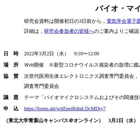
バイオ・マ
研究会資料は開催初日の3日前から，
電気学会電子図書館
詳細は，
研究会参加者の皆様へ
のご案内よりご確認
日 時
2022年3月2日（水） 9:10〜12:00
場 所
Ｗeb開催 ※新型コロナウイルス感染者の急増に
協 賛
次世代医用生体エレクトロニクス調査専門委員会，
調査専門委員会
議 題
テーマ「バイオマイクロシステムおよびその関連技
申 込
https://forms.gle/whEpeiRdmLDcMDry7
（東北大学青葉山キャンパス＠オンライン） 3月2日（水） 9: