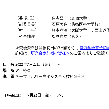
〔委 員 長〕
窪寺昌一（創価大学）
〔副委員長〕
石原美弥（防衛医科大学校）
〔幹 事〕
椿本孝治（大阪大学），西山道
〔幹事補佐〕
塩見康友（東芝）
研究会資料は開催初日の3日前から，
電気学会電子図書館(
詳細は，
研究会参加者の皆様へ
のご案内よりご確認く
日 時
2022年7月22日（金） 〜
場 所
Web開催
議 題
テーマ「パワー光源システム技術研究会」
（WebEX） 7月22日（金） :〜: