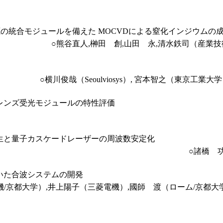
の統合モジュールを備えた MOCVDによる窒化インジウムの
○熊谷直人,榊田 創,山田 永,清水鉄司（産業
○横川俊哉（Seoulviosys）, 宮本智之（東京工業大学）,Yeo Ky
レンズ受光モジュールの特性評価
生と量子カスケードレーザーの周波数安定化
○諸橋 
いた合波システムの開発
京都大学）,井上陽子（三菱電機）,國師 渡（ローム/京都大学）,吉田昌