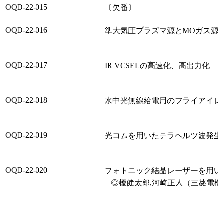
OQD-22-015
〔欠番〕
OQD-22-016
準大気圧プラズマ源とMOガス源
OQD-22-017
IR VCSELの高速化、高出力化
OQD-22-018
水中光無線給電用のフライアイ
OQD-22-019
光コムを用いたテラヘルツ波発
OQD-22-020
フォトニック結晶レーザーを用
◎榎健太郎,河崎正人（三菱電機/