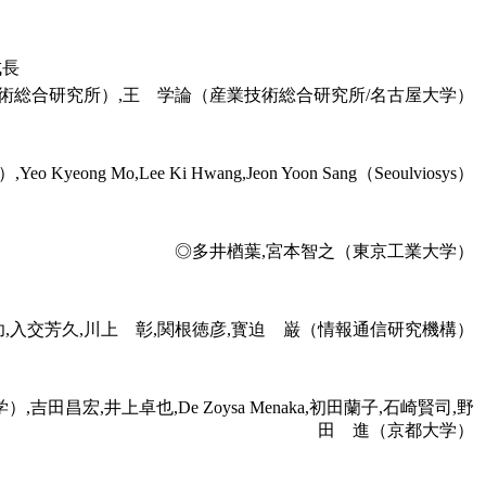
成長
技術総合研究所）,王 学論（産業技術総合研究所/名古屋大学）
eong Mo,Lee Ki Hwang,Jeon Yoon Sang（Seoulviosys）
◎多井楢葉,宮本智之（東京工業大学）
功,入交芳久,川上 彰,関根徳彦,寳迫 巌（情報通信研究機構）
宏,井上卓也,De Zoysa Menaka,初田蘭子,石崎賢司,野
田 進（京都大学）