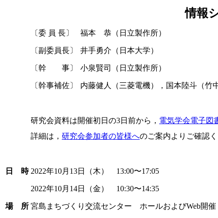
情報
〔委 員 長〕
福本 恭（日立製作所）
〔副委員長〕
井手勇介（日本大学）
〔幹 事〕
小泉賢司（日立製作所）
〔幹事補佐〕
内藤健人（三菱電機），国本陸斗（竹
研究会資料は開催初日の3日前から，
電気学会電子図書館(
詳細は，
研究会参加者の皆様へ
のご案内よりご確認く
日 時
2022年10月13日（木） 13:00〜17:05
2022年10月14日（金） 10:30〜14:35
場 所
宮島まちづくり交流センター ホールおよびWeb開催