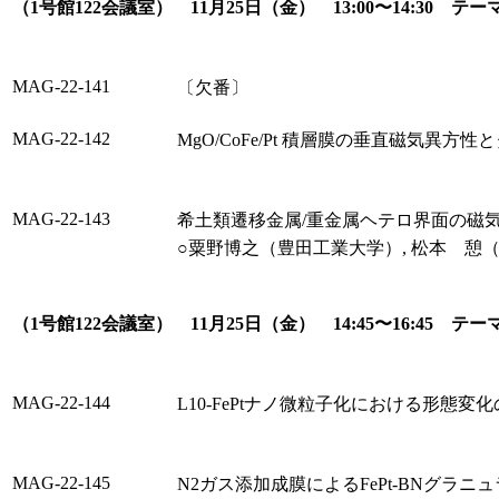
（1号館122会議室） 11月25日（金） 13:00〜14:3
MAG-22-141
〔欠番〕
MAG-22-142
MgO/CoFe/Pt 積層膜の垂直磁気異
MAG-22-143
希土類遷移金属/重金属ヘテロ界面の磁気光
○粟野博之（豊田工業大学）, 松本 憩（
（1号館122会議室） 11月25日（金） 14:45〜16:
MAG-22-144
L10-FePtナノ微粒子化における形態変
MAG-22-145
N2ガス添加成膜によるFePt-BNグラ