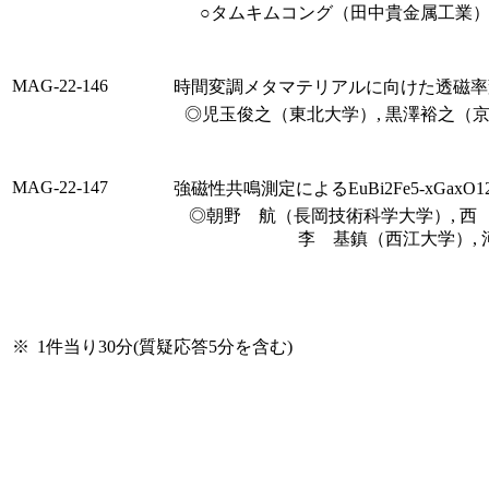
○タムキムコング（田中貴金属工業）,
MAG-22-146
時間変調メタマテリアルに向けた透磁率
◎児玉俊之（東北大学）, 黒澤裕之（京都
MAG-22-147
強磁性共鳴測定によるEuBi2Fe5-xGaxO
◎朝野 航（長岡技術科学大学）, 西 
李 基鎮（西江大学）, 
※
1件当り30分(質疑応答5分を含む)