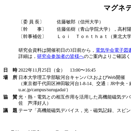
マグネ
〔委 員 長〕
佐藤敏郎（信州大学）
〔幹 事〕
佐藤佑樹（青山学院大学），高村
〔幹事補佐〕
Ｌｏｉ Ｔｏｎｔｈａｔ（東北大
研究会資料は開催初日の3日前から，
電気学会電子図書館(
詳細は，
研究会参加者の皆様へ
のご案内よりご確認く
日 時
2022年11月25日（金） 13:00〜16:45
場 所
日本大学理工学部駿河台キャンパスおよびWeb開催
（東京都千代田区神田駿河台1-8-14、交通：JR中央・総武線「御
u.ac.jp/campus/surugadai/）
協 賛
光・熱・電気との相互作用を活用した高機能磁気デバ
佐 芦澤好人）
議 題
テーマ「高機能磁気デバイス，光・磁気記録、スピン