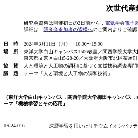
次世代産
研究会資料は開催初日の3日前から，
電気学会電子図書館
詳細は，
研究会参加者の皆様へ
のご案内よりご確認
日 時
2024年3月11日（月） 10:30〜15:00
場 所
東洋大学白山キャンパス1506教室／関西学院大学大
東京都文京区白山5-28-20／大阪府大阪市北区茶屋町1
協 賛
人と環境と人工物の調和に基づく支援技術調査専門
議 題
テーマ「人と環境と人工物の調和技術」
（東洋大学白山キャンパス，関西学院大学梅田キャンパス，zoom
ーマ「機械学習とその応用」
IIS-24-016
深層学習を用いたリチウムイオンバッテ