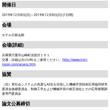
開催日
2019年12月8日(日)～2019年12月8日(日) (1日間)
会場
ホテル日新会館
会場(詳細)
兵庫県宍粟市山崎町須賀沢１６１
交通：詳細は次のURLをご参照ください。
http://www.irori-
nissin.com/acsess.htm
協賛
（旧）実社会システムの高度なAI化を目指した機械学習技術応用協同研究
委員会後継委員会，制御工学および機械学習の相互強化とその応用展開調
査専門委員会
論文公募締切