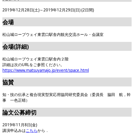
2019年12月28日(土)～2019年12月29日(日) (2日間)
会場
松山城ロープウェイ東雲口駅舎内観光交流ホール・会議室
会場(詳細)
松山城ロープウェイ東雲口駅舎内２階
詳細は次のURLをご参照ください。
https://www.matsuyamajo.jp/event/space.html
協賛
知・技の伝承と複合現実型実応用協同研究委員会（委員長 脇田 航，幹
事 一色正晴）
論文公募締切
2019年11月8日(金)
講演申込みは
こちら
から．