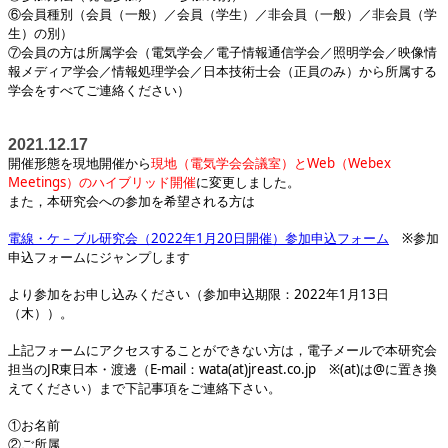
⑥会員種別（会員（一般）／会員（学生）／非会員（一般）／非会員（学
生）の別）
⑦会員の方は所属学会（電気学会／電子情報通信学会／照明学会／映像情
報メディア学会／情報処理学会／日本技術士会（正員のみ）から所属する
学会をすべてご連絡ください）
2021.12.17
開催形態を現地開催から
現地（電気学会会議室）とWeb（Webex
Meetings）のハイブリッド開催
に変更しました。
また，本研究会への参加を希望される方は
電線・ケ－ブル研究会（2022年1月20日開催）参加申込フォーム
※参加
申込フォームにジャンプします
より参加をお申し込みください（参加申込期限：2022年1月13日
（木））。
上記フォームにアクセスすることができない方は，電子メールで本研究会
担当のJR東日本・渡邊（E-mail：wata(at)jreast.co.jp ※(at)は@に置き換
えてください）まで下記事項をご連絡下さい。
①お名前
②ご所属