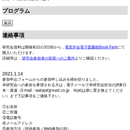
プログラム
連絡事項
研究会資料は開催初日の3日前から，
電気学会電子図書館Book Park
にて
購入いただけます。
詳細等は，
研究会参加者の皆様へのご案内
よりご確認ください。
2021.1.14
参加申込フォームからの参加申し込みを締め切りました。
本研究会への参加を希望される方は，電子メールで本研究会担当のJR東日
本・渡邊（E-mail：wata(at)jreast.co.jp ※(at)は@に置き換えてくださ
い）まで下記事項をご連絡下さい。
①お名前
②ご所属
③電話番号
④メールアドレス
⑤参加方法（現地参加／Web参加の別）