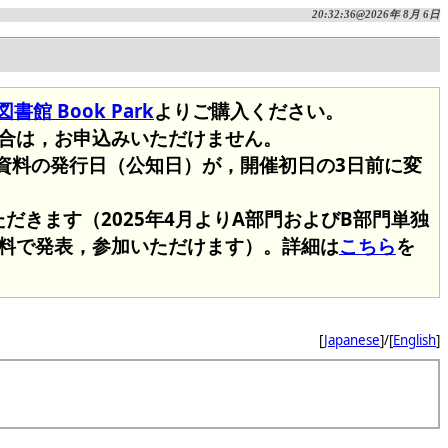
20:32:36@2026年 8月 6日
館 Book Park
よりご購入ください。
合は，お申込みいただけません。
会資料の発行日（公知日）が，開催初日の3日前に変
だきます（2025年4月よりA部門およびB部門単独
料で発表，参加いただけます）。詳細は
こちら
を
[
Japanese
]/[
English
]